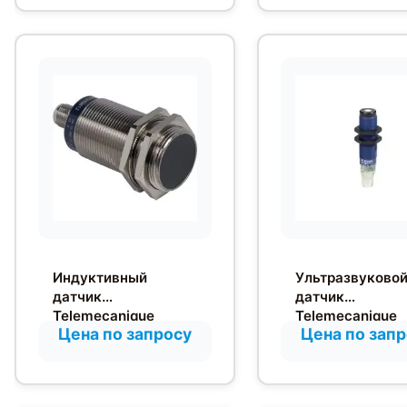
Индуктивный
Ультразвуково
датчик
датчик
Telemecanique
Telemecanique
Цена по запросу
Цена по зап
XS630B1MAU20
XX518A3PAM12