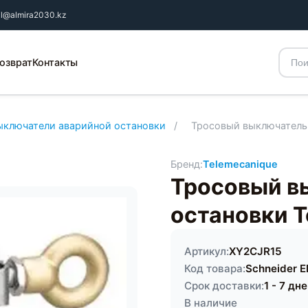
il@almira2030.kz
озврат
Контакты
ыключатели аварийной остановки
/
Тросовый выключатель 
Бренд:
Telemecanique
Тросовый в
остановки 
Артикул:
XY2CJR15
Код товара:
Schneider El
Срок доставки:
1 - 7 дн
В наличие