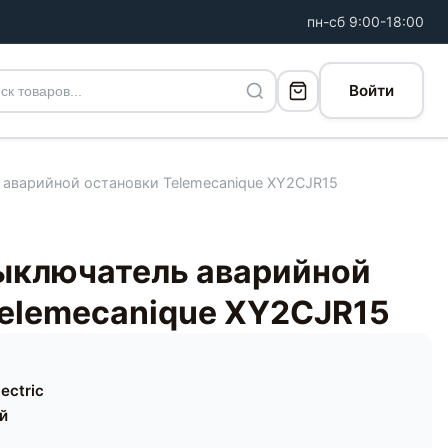
пн-сб 9:00-18:00
Войти
аварийной остановки Telemecanique XY2CJR15
ыключатель аварийной
Telemecanique XY2CJR15
ectric
ей