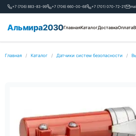
+7 (706) 883-83-99
+7 (706) 660-00-68
+7 (701) 070-72-21
ma
Альмира2030
Главная
Каталог
Доставка
Оплата
В
Главная
/
Каталог
/
Датчики систем безопасности
/
В