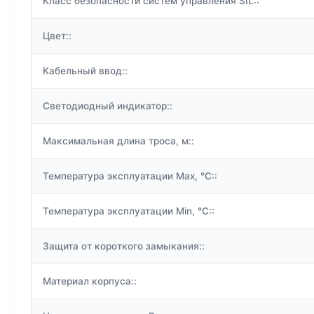
Класс безопасности систем управления SIL::
Цвет::
Кабельный ввод::
Светодиодный индикатор::
Максимальная длина троса, м::
Температура эксплуатации Max, °C::
Температура эксплуатации Min, °C::
Защита от короткого замыкания::
Материал корпуса::