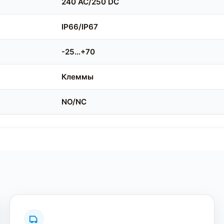
240 AC/250 DC
IP66/IP67
-25…+70
Клеммы
NO/NC