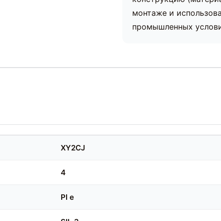
монтаже и использова
промышленных условия
XY2CJ
4
Pl e