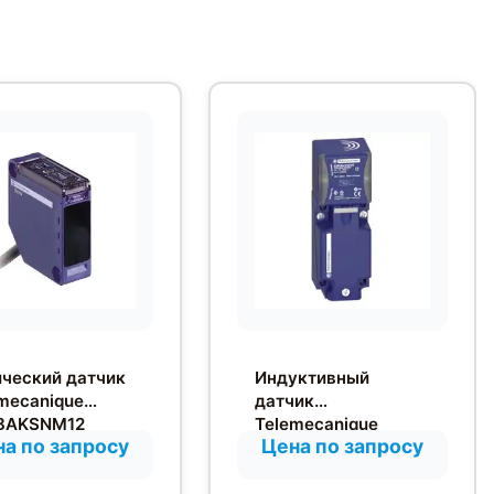
ческий датчик
Индуктивный
mecanique
датчик
8AKSNM12
Telemecanique
а по запросу
Цена по запросу
XS7C4A1MPG13