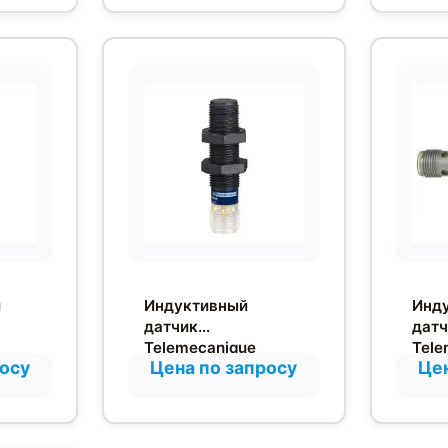
объекта
й
Индуктивный
Инд
датчик
датч
Telemecanique
Tele
росу
Цена по запросу
Цен
XS4P12PA370D
XS1