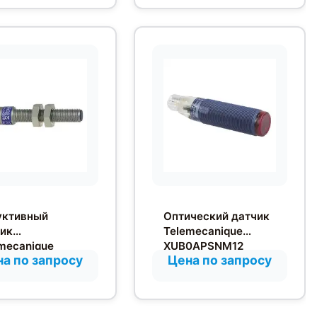
уктивный
Оптический датчик
ик
Telemecanique
mecanique
XUB0APSNM12
а по запросу
Цена по запросу
M08PC410D