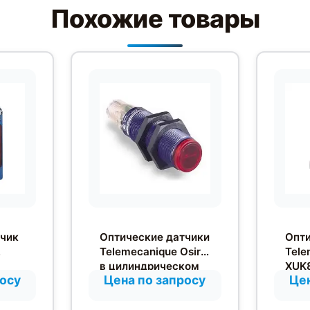
Похожие товары
тчик
Оптические датчики
Опти
Telemecanique Osiris
Tele
в цилиндрическом
XUK
росу
Цена по запросу
Цен
корпусе с
диффузионным
отражением от