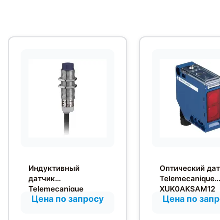
Индуктивный
Оптический да
датчик
Telemecanique
Telemecanique
XUK0AKSAM12
Цена по запросу
Цена по зап
XS212BLNAL2