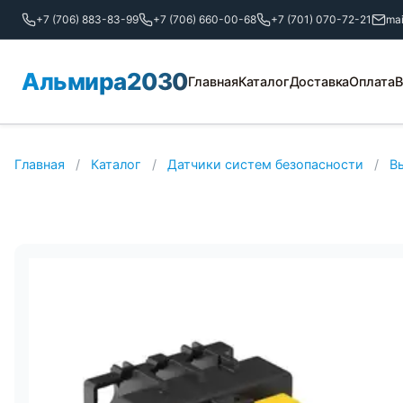
+7 (706) 883-83-99
+7 (706) 660-00-68
+7 (701) 070-72-21
ma
Альмира2030
Главная
Каталог
Доставка
Оплата
В
Главная
/
Каталог
/
Датчики систем безопасности
/
В