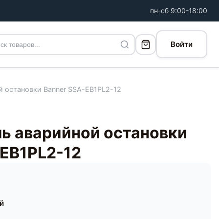
пн-сб 9:00-18:00
Войти
 остановки Banner SSA-EB1PL2-12
ь аварийной остановки
-EB1PL2-12
ей