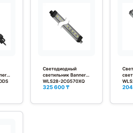
Светодиодный
Све
ner
светильник Banner
свет
0DS
WLS28-2CG570XQ
WLS
325 600 ₸
204