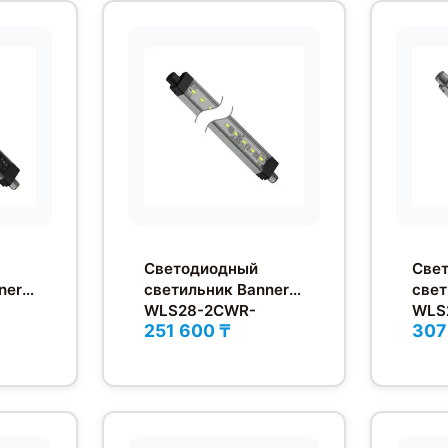
Светодиодный
Све
ner
светильник Banner
свет
WLS28-2CWR-
WLS
251 600 ₸
307
285XQ
285