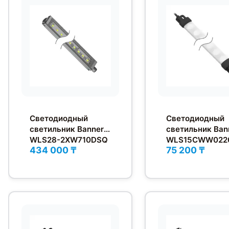
Светодиодный
Светодиодный
светильник Banner
светильник Ban
WLS28-2XW710DSQ
WLS15CWW022
434 000 ₸
75 200 ₸
QP