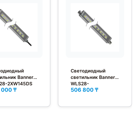
тодиодный
Светодиодный
ильник Banner
светильник Banner
28-2XW145DS
WLS28-
 000 ₸
506 800 ₸
2CW850DSPWMQ