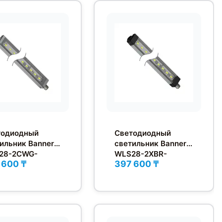
тодиодный
Светодиодный
ильник Banner
светильник Banner
28-2CWG-
WLS28-2XBR-
 600 ₸
397 600 ₸
SQ
570DXQ