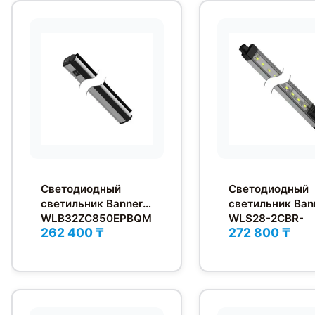
Светодиодный
Светодиодный
светильник Banner
светильник Ban
WLB32ZC850EPBQM
WLS28-2CBR-
262 400 ₸
272 800 ₸
B
285DXPBQ