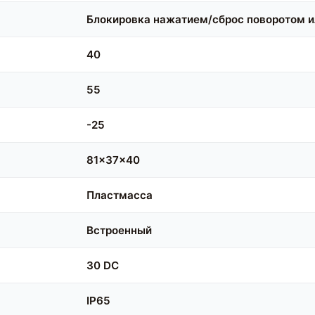
Блокировка нажатием/сброс поворотом 
40
55
-25
81x37x40
Пластмасса
Встроенный
30 DC
IP65