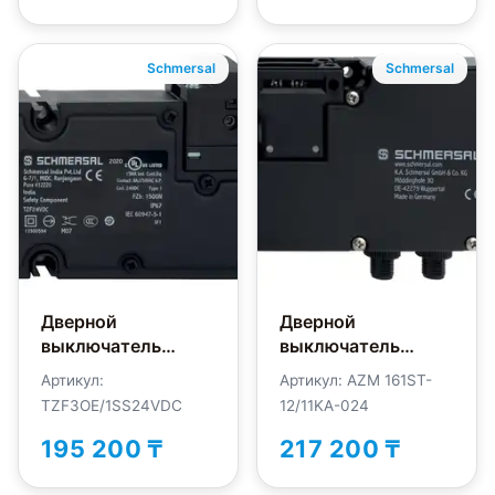
Schmersal
Schmersal
Дверной
Дверной
выключатель
выключатель
безопасности
безопасности
Артикул:
Артикул: AZM 161ST-
Schmersal
Schmersal AZM
TZF3OE/1SS24VDC
12/11KA-024
TZF3OE/1SS24VDC
161ST-12/11KA-024
195 200 ₸
217 200 ₸