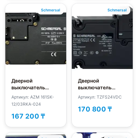
Schmersal
Schmersal
Дверной
Дверной
выключатель
выключатель
безопасности
безопасности
Артикул: AZM 161SK-
Артикул: TZFS24VDC
Schmersal
Schmersal
12/03RKA-024
AZM161SK-
TZFS24VDC
170 800 ₸
12/03RKA-M16-24V
167 200 ₸