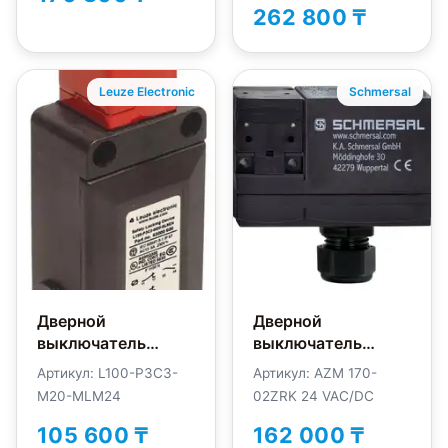
1P2P-T
262 800 ₸
Leuze Electronic
Schmersal
Дверной
Дверной
выключатель
выключатель
безопасности
безопасности
Артикул: L100-P3C3-
Артикул: AZM 170-
Leuze Electronic
Schmersal AZM170-
M20-MLM24
02ZRK 24 VAC/DC
L100-P3C3-M20-
02ZRK-24VAC/DC
MLM24
105 600 ₸
162 000 ₸