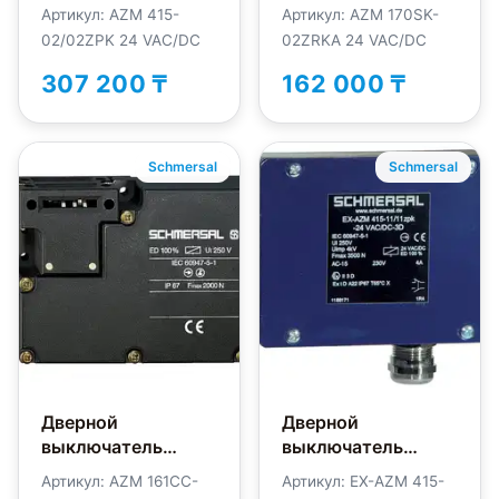
безопасности
безопасности
Артикул: AZM 415-
Артикул: AZM 170SK-
Schmersal AZM415-
Schmersal
02/02ZPK 24 VAC/DC
02ZRKA 24 VAC/DC
02/02ZPK-
AZM170SK-
24VAC/DC
02ZRKA-24VAC/DC
307 200 ₸
162 000 ₸
Schmersal
Schmersal
Дверной
Дверной
выключатель
выключатель
безопасности
безопасности
Артикул: AZM 161CC-
Артикул: EX-AZM 415-
Schmersal
Schmersal EX-