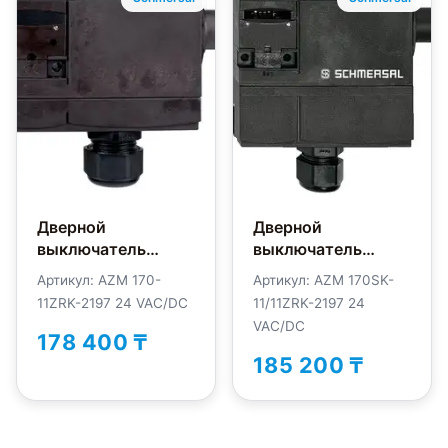
Дверной
Дверной
выключатель
выключатель
безопасности
безопасности
Артикул: AZM 170-
Артикул: AZM 170SK-
Schmersal AZM170-
Schmersal
11ZRK-2197 24 VAC/DC
11/11ZRK-2197 24
11ZRK-2197-
AZM170SK-
VAC/DC
24VAC/DC
11/11ZRK-2197-
178 400 ₸
24VAC/DC
185 200 ₸