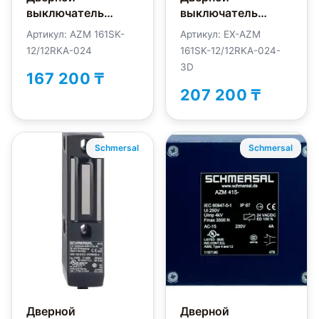
выключатель
выключатель
безопасности
безопасности
Артикул: AZM 161SK-
Артикул: EX-AZM
Schmersal
Schmersal EX-
12/12RKA-024
161SK-12/12RKA-024-
AZM161SK-
AZM161SK-
3D
12/12RKA-M16-24V
12/12RKA-024-3D
167 200 ₸
207 200 ₸
Schmersal
Schmersal
Дверной
Дверной