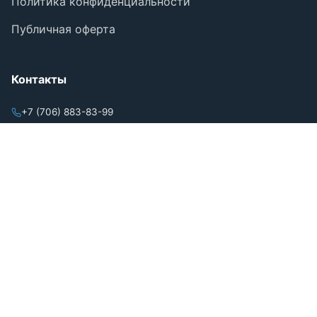
Политика конфиденциальности
Публичная оферта
Контакты
+7 (706) 883-83-99
+7 (706) 660-00-68
+7 (701) 070-72-21
mail@almira2030.kz
г. Кокшетау, Акмолинская область