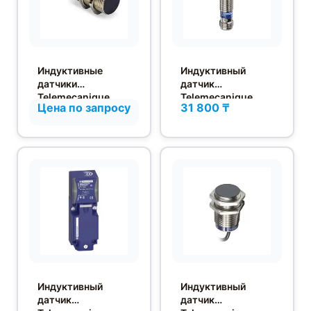
Индуктивные
Индуктивный
датчики
датчик
Telemecanique
Telemecanique
Цена по запросу
31 800 ₸
Osiprox в
XS612B1PAM12
цилиндрическом
корпусе M30
Индуктивный
Индуктивный
датчик
датчик