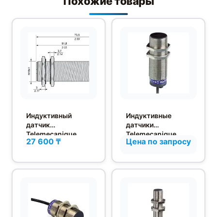
Похожие товары
Индуктивный
Индуктивные
датчик
датчики
Telemecanique
Telemecanique
27 600 ₸
Цена по запросу
XS618B1PAM12
Osiprox для
контроля частоты
вращения