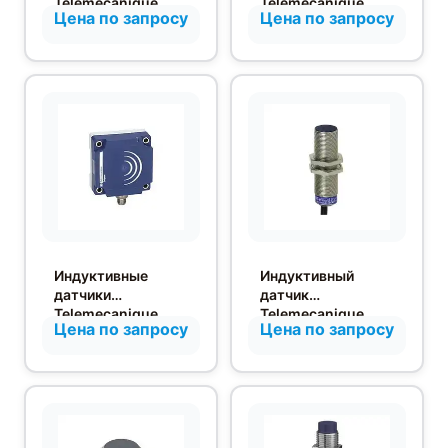
Telemecanique
Telemecanique
Цена по запросу
Цена по запросу
XS9C4A1PCP20
XS630B1MAL2
Индуктивные
Индуктивный
датчики
датчик
Telemecanique
Telemecanique
Цена по запросу
Цена по запросу
Osiprox в
XS618B1PAL2
прямоугольных
корпусах