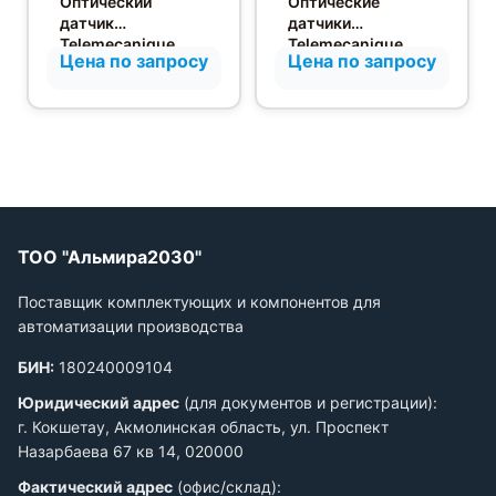
Оптический
Оптические
датчик
датчики
Telemecanique
Telemecanique
Цена по запросу
Цена по запросу
XUK0AKSAM12
Osiris в
цилиндрическом
корпусе с
диффузионным
отражением от
объекта
ТОО "Альмира2030"
Поставщик комплектующих и компонентов для
автоматизации производства
БИН:
180240009104
Юридический адрес
(для документов и регистрации):
г. Кокшетау, Акмолинская область, ул. Проспект
Назарбаева 67 кв 14, 020000
Фактический адрес
(офис/склад):